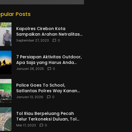
Saing
pular Posts
Kapolres Cirebon Kota
Sampaikan Arahan Netralitas
Anggota Polri Dalam Tahun
September 27, 2023
0
Politik Di Polsek Kesambi
7 Persiapan Aktivitas Outdoor,
Apa Saja yang Harus Anda
Siapkan?
Januari 28, 2025
0
Police Goes To School,
Satlantas Polres Way Kanan
Lakukan Binluh di SMPN 01
Januari 13, 2026
0
Baradatu
Tol Riau Berpeluang Pecah
Telur Terkoneksi Duluan, Tol
Jambi Sumbar – PKU dan
Mei 17, 2023
0
Bengkulu Mohon Banyak Sabar