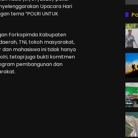
enyelenggarakan Upacara Hari
ngan tema “POLRI UNTUK
Po
ngan Forkopimda Kabupaten
daerah, TNI, tokoh masyarakat,
r dan mahasiswa ini tidak hanya
ri, tetapi juga bukti komitmen
rogram pembangunan dan
rakat.