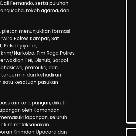
 Dali Fernando, serta puluhan
 pengusaha, tokoh agama, dan
22 pleton menunjukkan formasi
erwira Polres Kampar, Sat
 Polsek jajaran,
krim/Narkoba, Tim Raga Polres
rwakilan TNI, Dishub, Satpol
mahasiswa, pramuka, dan
tercermin dari kehadiran
 satu kesatuan pasukan
sukan ke lapangan, diikuti
 lapangan oleh Komandan
memasuki lapangan, seluruh
ebelum melaksanakan
poran Kirimdan Upacara dan