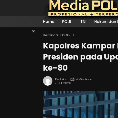
Langsung
ke
konten
Home
POLRI
TNI
Hukum dan K
×
Beranda
POLRI
Kapolres Kampar
Presiden pada Up
ke-80
Redaksi
4 Min Baca
Juli 1, 2026