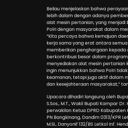
Beliau menjelaskan bahwa perayaan
lebih dalam dengan adanya pembe
alat mesin pertanian, yang menjadi 
Polri dengan masyarakat dalam me
“Kita percaya bahwa kemajuan daer
kerja sama yang erat antara semu
memberikan penghargaan kepada m
berkontribusi besar dalam progra
menyediakan alat mesin pertanian ke
ingin menunjukkan bahwa Polri tida
keamanan, tetapi juga aktif dala
dan kesejahteraan masyarakat,” t
Upacara dihadiri langsung oleh Bup
S.Sos., M.T., Wakil Bupati Kampar Dr. Hj
perwakilan Ketua DPRD Kabupaten K
PN Bangkinang, Dandim 0313/KPR Letko
M.Si., Danyonif 132/BS Letkol Inf. Hendr