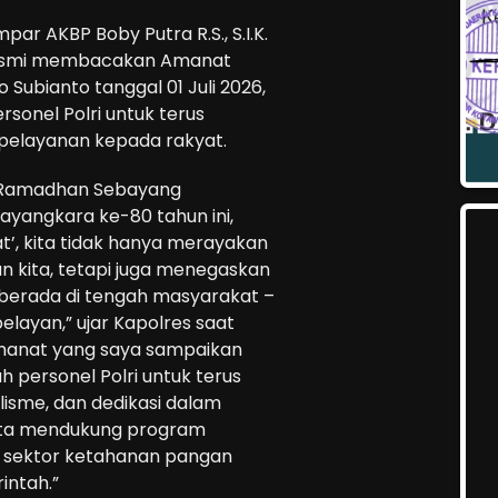
ar AKBP Boby Putra R.S., S.I.K.
 resmi membacakan Amanat
 Subianto tanggal 01 Juli 2026,
rsonel Polri untuk terus
pelayanan kepada rakyat.
 Ramadhan Sebayang
yangkara ke-80 tahun ini,
t’, kita tidak hanya merayakan
ian kita, tetapi juga menegaskan
 berada di tengah masyarakat –
layan,” ujar Kapolres saat
anat yang saya sampaikan
uh personel Polri untuk terus
lisme, dan dedikasi dalam
rta mendukung program
 sektor ketahanan pangan
intah.”