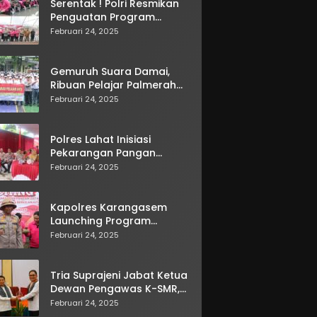
Serentak ! Polri Resmikan
Penguatan Program
Pekarangan Pangan
Februari 24, 2025
Lestari
Gemuruh Suara Damai,
Ribuan Pelajar Palmerah
Deklarasi Anti Tawuran di
Februari 24, 2025
10 Sekolah
Polres Lahat Inisiasi
Pekarangan Pangan
Lestari Secara Virtual
Februari 24, 2025
Kapolres Karangasem
Launching Program
Pekarangan Pangan
Februari 24, 2025
Lestari di Bebandem
Tria Suprajeni Jabat Ketua
Dewan Pengawas K-SMR,
Wujudkan Koperasi
Februari 24, 2025
Transparan dan Berdaya