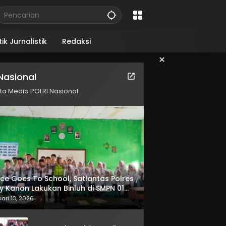
ik Jurnalistik
Redaksi
×
Nasional
ita Media POLRI Nasional
ice Goes To School, Satlantas Polres
 Kanan Lakukan Binluh di SMPN 01
radatu
ari 13, 2026