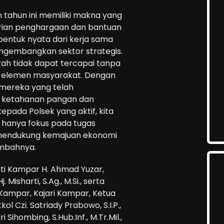
 tahun ini memiliki makna yang
rian penghargaan dan bantuan
bentuk nyata dari kerja sama
ngembangkan sektor strategis.
ah tidak dapat tercapai tanpa
a elemen masyarakat. Dengan
ereka yang telah
m ketahanan pangan dan
pada Polsek yang aktif, kita
k hanya fokus pada tugas
m mendukung kemajuan ekonomi
ambahnya.
ati Kampar H. Ahmad Yuzar,
. Misharti, S.Ag., M.Si., serta
ampar, Kajari Kampar, Ketua
l Czi. Satriady Prabowo, S.I.P.,
i Sihombing, S.Hub.Inf., M.Tr.Mil.,