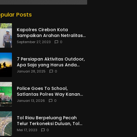
Saing
pular Posts
Kapolres Cirebon Kota
Sampaikan Arahan Netralitas
Anggota Polri Dalam Tahun
September 27, 2023
0
Politik Di Polsek Kesambi
7 Persiapan Aktivitas Outdoor,
Apa Saja yang Harus Anda
Siapkan?
Januari 28, 2025
0
Police Goes To School,
Satlantas Polres Way Kanan
Lakukan Binluh di SMPN 01
Januari 13, 2026
0
Baradatu
Tol Riau Berpeluang Pecah
Telur Terkoneksi Duluan, Tol
Jambi Sumbar – PKU dan
Mei 17, 2023
0
Bengkulu Mohon Banyak Sabar