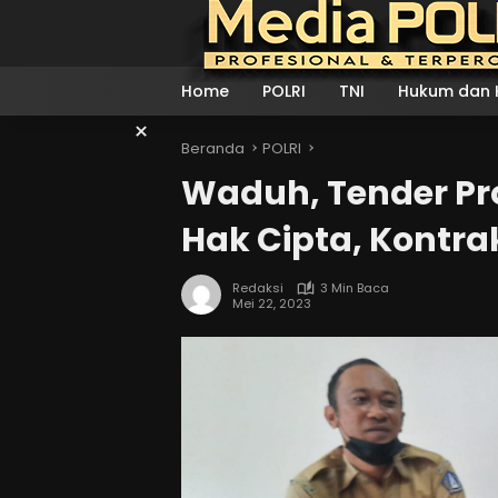
Langsung
ke
konten
Home
POLRI
TNI
Hukum dan K
×
Beranda
POLRI
Waduh, Tender Pr
Hak Cipta, Kontr
Redaksi
3 Min Baca
Mei 22, 2023