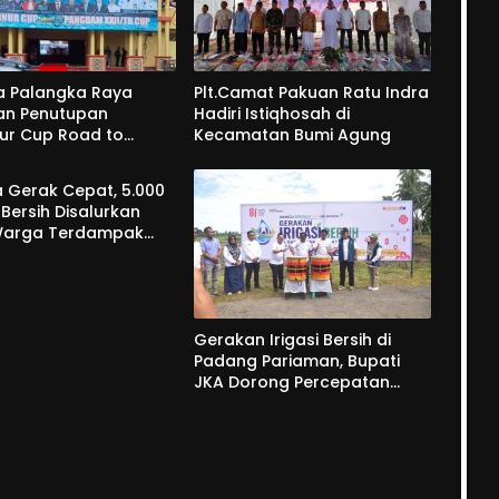
ta Palangka Raya
Plt.Camat Pakuan Ratu Indra
n Penutupan
Hadiri Istiqhosah di
ur Cup Road to
Kecamatan Bumi Agung
m XXII/TB Cup 2026
 Gerak Cepat, 5.000
r Bersih Disalurkan
Warga Terdampak
gan di Palasari
Gerakan Irigasi Bersih di
Padang Pariaman, Bupati
JKA Dorong Percepatan
Pemulihan Irigasi
Pascabencana