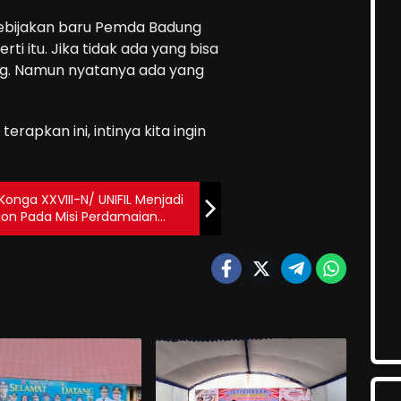
 kebijakan baru Pemda Badung
ti itu. Jika tidak ada yang bisa
g. Namun nyatanya ada yang
erapkan ini, intinya kita ingin
Konga XXVIII-N/ UNIFIL Menjadi
ion Pada Misi Perdamaian