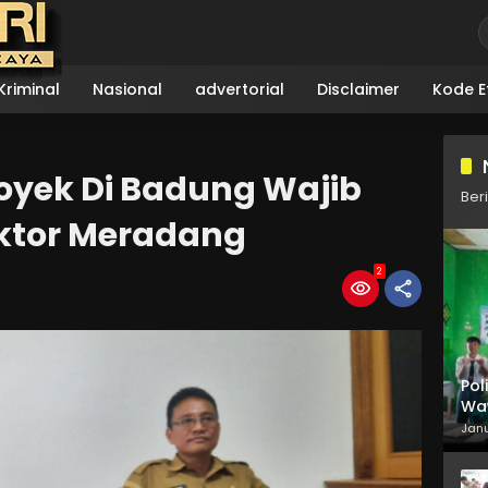
riminal
Nasional
advertorial
Disclaimer
Kode Et
oyek Di Badung Wajib
Ber
aktor Meradang
2
Pol
Way
Ba
Janu