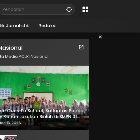
ik Jurnalistik
Redaksi
×
Nasional
ita Media POLRI Nasional
ice Goes To School, Satlantas Polres
 Kanan Lakukan Binluh di SMPN 01
radatu
ari 13, 2026