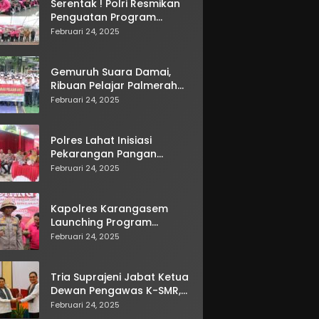
Serentak ! Polri Resmikan
Penguatan Program
Pekarangan Pangan
Februari 24, 2025
Lestari
Gemuruh Suara Damai,
Ribuan Pelajar Palmerah
Deklarasi Anti Tawuran di
Februari 24, 2025
10 Sekolah
Polres Lahat Inisiasi
Pekarangan Pangan
Lestari Secara Virtual
Februari 24, 2025
Kapolres Karangasem
Launching Program
Pekarangan Pangan
Februari 24, 2025
Lestari di Bebandem
Tria Suprajeni Jabat Ketua
Dewan Pengawas K-SMR,
Wujudkan Koperasi
Februari 24, 2025
Transparan dan Berdaya