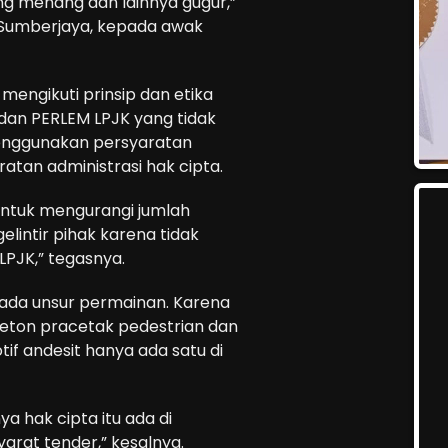
g menang dan lainnya gugur,”
e Sumberjaya, kepada awak
mengikuti prinsip dan etika
dan PERLEM LPJK yang tidak
nggunakan persyaratan
tan administrasi hak cipta.
 untuk mengurangi jumlah
intir pihak karena tidak
PJK,” tegasnya.
as ada unsur permainan. Karena
beton pracetak pedestrian dan
if andesit hanya ada satu di
a hak cipta itu ada di
yarat tender,” kesalnya.