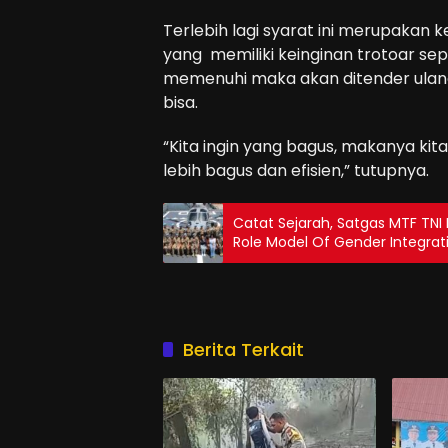
Terlebih lagi syarat ini merupakan
yang memiliki keinginan trotoar seper
memenuhi maka akan ditender ulan
bisa.
“Kita ingin yang bagus, makanya kita t
lebih bagus dan efisien,” tutupnya.
Catat Sejarah, Satgas MTF TNI 
Role Model Of Gender Integrat
Dunia UNIFIL-Lebanon
Berita Terkait