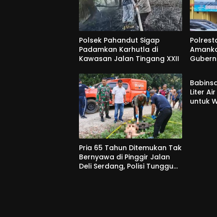
Polsek Pahandut Sigap
Polres
Padamkan Karhutla di
Amanka
Kawasan Jalan Tingang XXII
Gubern
Pangda
Babinsa
Liter Ai
untuk 
Kekerin
Pria 65 Tahun Ditemukan Tak
Bernyawa di Pinggir Jalan
Deli Serdang, Polisi Tunggu
Hasil Medis