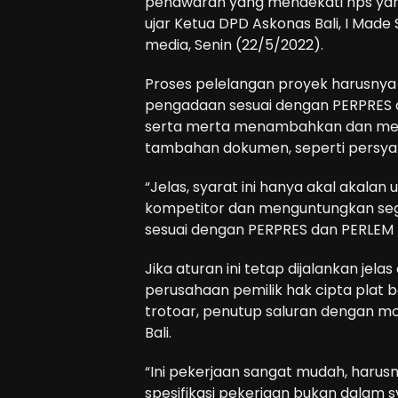
penawaran yang mendekati hps yan
ujar Ketua DPD Askonas Bali, I Mad
media, Senin (22/5/2022).
Proses pelelangan proyek harusnya 
pengadaan sesuai dengan PERPRES 
serta merta menambahkan dan me
tambahan dokumen, seperti persyara
“Jelas, syarat ini hanya akal akalan
kompetitor dan menguntungkan segel
sesuai dengan PERPRES dan PERLEM L
Jika aturan ini tetap dijalankan jel
perusahaan pemilik hak cipta plat 
trotoar, penutup saluran dengan mot
Bali.
“Ini pekerjaan sangat mudah, harusny
spesifikasi pekerjaan bukan dalam s