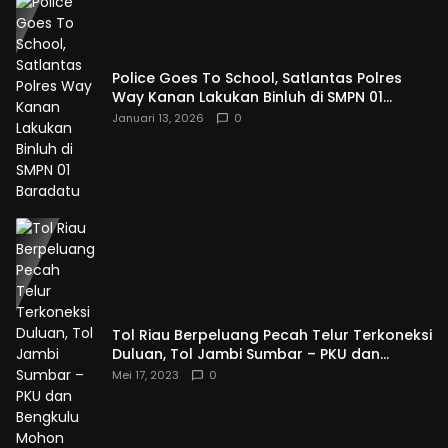
Police Goes To School, Satlantas Polres
Way Kanan Lakukan Binluh di SMPN 01
Baradatu
Januari 13, 2026
0
Tol Riau Berpeluang Pecah Telur Terkoneksi
Duluan, Tol Jambi Sumbar – PKU dan
Bengkulu Mohon Banyak Sabar
Mei 17, 2023
0