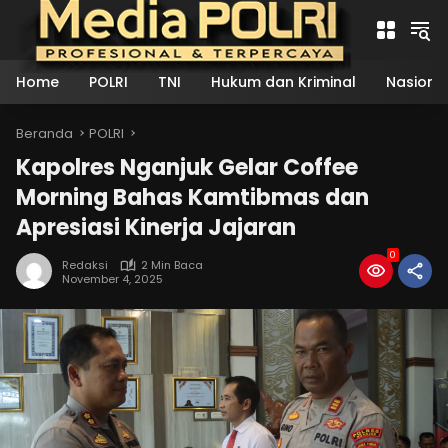
Langsung
ke
konten
Home
POLRI
TNI
Hukum dan Kriminal
Nasiona
Beranda
POLRI
Kapolres Nganjuk Gelar Coffee
Morning Bahas Kamtibmas dan
Apresiasi Kinerja Jajaran
0
Redaksi
2 Min Baca
November 4, 2025