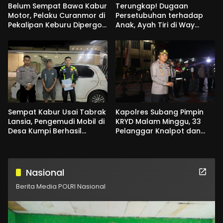
Belum Sempat Bawa Kabur
Terungkap! Dugaan
Motor, Pelaku Curanmor di
Persetubuhan terhadap
Pekalipan Keburu Dipergoki
Anak, Ayah Tiri di Way
Warga
Kanan Jadi Tersangka
Sempat Kabur Usai Tabrak
Kapolres Subang Pimpin
Lansia, Pengemudi Mobil di
KRYD Malam Minggu, 33
Desa Kumpi Berhasil
Pelanggar Knalpot dan
Ditangkap Polres Morowali
Administrasi Ditindak
Utara
Nasional
Berita Media POLRI Nasional