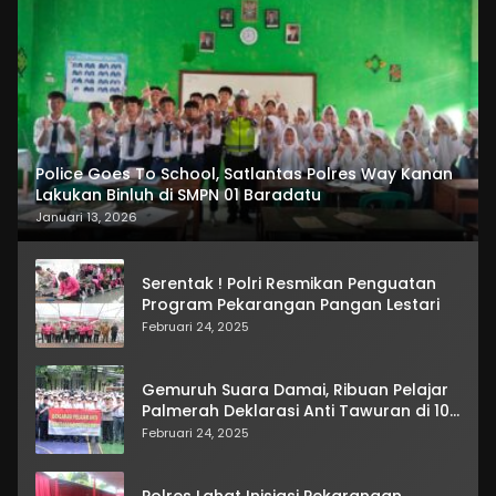
Police Goes To School, Satlantas Polres Way Kanan
Lakukan Binluh di SMPN 01 Baradatu
Januari 13, 2026
Serentak ! Polri Resmikan Penguatan
Program Pekarangan Pangan Lestari
Februari 24, 2025
Gemuruh Suara Damai, Ribuan Pelajar
Palmerah Deklarasi Anti Tawuran di 10
Sekolah
Februari 24, 2025
Polres Lahat Inisiasi Pekarangan