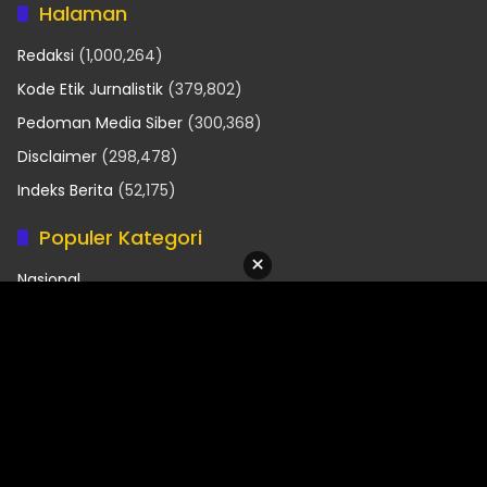
Halaman
Redaksi
(1,000,264)
Kode Etik Jurnalistik
(379,802)
Pedoman Media Siber
(300,368)
Disclaimer
(298,478)
Indeks Berita
(52,175)
Populer Kategori
×
Nasional
POLRI
Hukrim
TNI
Polhukam